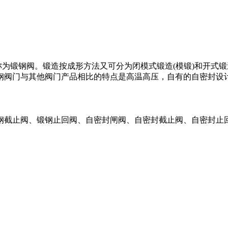
称为锻钢阀。锻造按成形方法又可分为闭模式锻造(模锻)和开式
钢阀门与其他阀门产品相比的特点是高温高压，自有的自密封设
钢截止阀、锻钢止回阀、自密封闸阀、自密封截止阀、自密封止