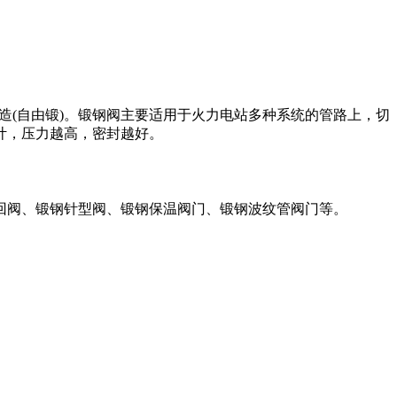
锻造(自由锻)。锻钢阀主要适用于火力电站多种系统的管路上，切
计，压力越高，密封越好。
回阀、锻钢针型阀、锻钢保温阀门、锻钢波纹管阀门等。