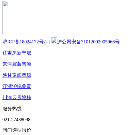
沪ICP备18024172号-2
|
沪公网安备31012002005966号
辽吉黑新宁鄂
京津冀蒙晋湘
陕甘豫闽粤琼
江浙沪皖鲁青
川渝云贵赣桂
服务热线
021-57488098
阀门选型报价