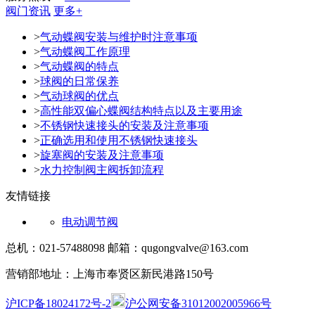
阀门资讯
更多+
>
气动蝶阀安装与维护时注意事项
>
气动蝶阀工作原理
>
气动蝶阀的特点
>
球阀的日常保养
>
气动球阀的优点
>
高性能双偏心蝶阀结构特点以及主要用途
>
不锈钢快速接头的安装及注意事项
>
正确选用和使用不锈钢快速接头
>
旋塞阀的安装及注意事项
>
水力控制阀主阀拆卸流程
友情链接
电动调节阀
总机：021-57488098 邮箱：qugongvalve@163.com
营销部地址：上海市奉贤区新民港路150号
沪ICP备18024172号-2
沪公网安备31012002005966号