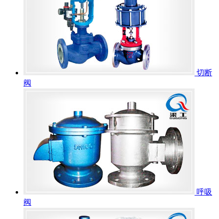
切断
阀
呼吸
阀