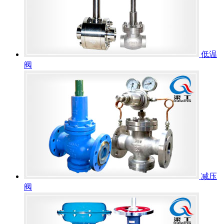
低温
阀
减压
阀