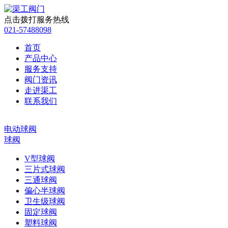
点击拨打服务热线
021-57488098
首页
产品中心
服务支持
阀门资讯
走进渠工
联系我们
电动球阀
球阀
V型球阀
三片式球阀
三通球阀
偏心半球阀
卫生级球阀
固定球阀
塑料球阀