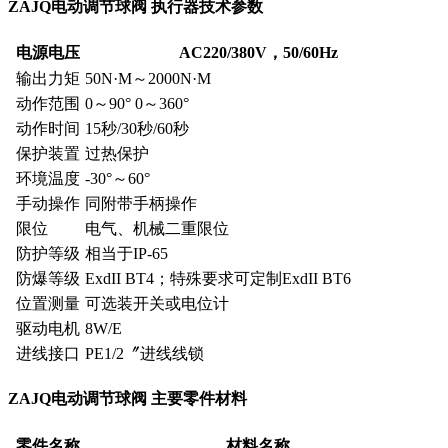
ZAJQ电动调节球阀 执行器技术参数
电源电压
AC220/380V，50/60Hz
输出力矩
50N·M～2000N·M
动作范围
0～90° 0～360°
动作时间
15秒/30秒/60秒
保护装置
过热保护
环境温度
-30°～60°
手动操作
同附带手柄操作
限位
电气、机械二重限位
防护等级
相当于IP-65
防爆等级
ExdII BT4；特殊要求可定制ExdII BT6
位置测量
可选装开关或电位计
驱动电机
8W/E
进线接口
PE1/2〞进线线锁
ZAJQ电动调节球阀 主要零件材料
零件名称
材料名称