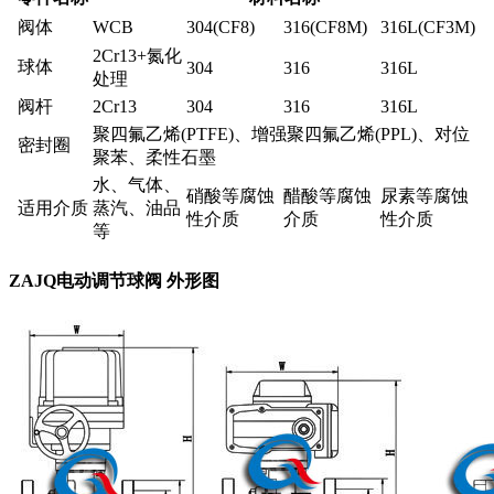
阀体
WCB
304(CF8)
316(CF8M)
316L(CF3M)
2Cr13+氮化
球体
304
316
316L
处理
阀杆
2Cr13
304
316
316L
聚四氟乙烯(PTFE)、增强聚四氟乙烯(PPL)、对位
密封圈
聚苯、柔性石墨
水、气体、
硝酸等腐蚀
醋酸等腐蚀
尿素等腐蚀
适用介质
蒸汽、油品
性介质
介质
性介质
等
ZAJQ电动调节球阀 外形图