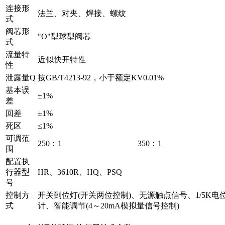
连接形
法兰、对夹、焊接、螺纹
式
阀芯形
"O"型球型阀芯
式
流量特
近似快开特性
性
泄露量Q
按GB/T4213-92，小于额定KV0.01%
基本误
±1%
差
回差
±1%
死区
≤1%
可调范
250：1
350：1
围
配置执
行器型
HR、3610R、HQ、PSQ
号
控制方
开关到位灯(开关两位控制)、无源触点信号、1/5K电
式
计、智能调节(4～20mA模拟量信号控制)