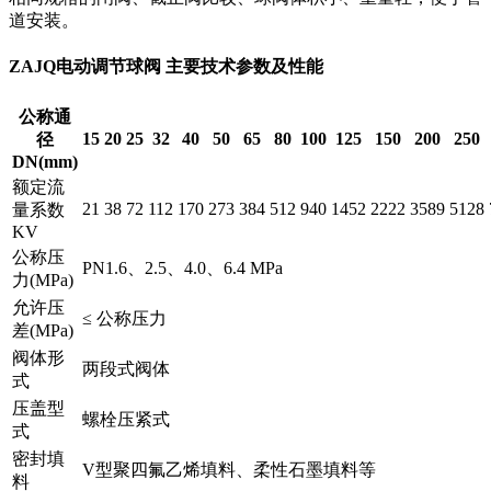
道安装。
ZAJQ电动调节球阀 主要技术参数及性能
公称通
15
20
25
32
40
50
65
80
100
125
150
200
250
径
DN(mm)
额定流
21
38
72
112
170
273
384
512
940
1452
2222
3589
5128
量系数
KV
公称压
PN1.6、2.5、4.0、6.4 MPa
力(MPa)
允许压
≤
公称压力
差(MPa)
阀体形
两段式阀体
式
压盖型
螺栓压紧式
式
密封填
V型聚四氟乙烯填料、柔性石墨填料等
料