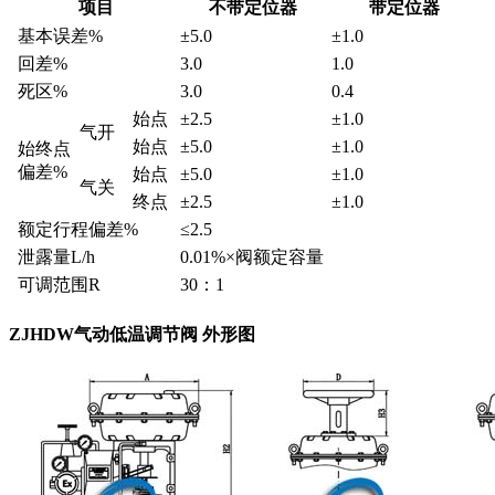
项目
不带定位器
带定位器
基本误差%
±5.0
±1.0
回差%
3.0
1.0
死区%
3.0
0.4
始点
±2.5
±1.0
气开
始点
±5.0
±1.0
始终点
偏差%
始点
±5.0
±1.0
气关
终点
±2.5
±1.0
额定行程偏差%
≤
2.5
泄露量L/h
0.01%×阀额定容量
可调范围R
30：1
ZJHDW气动低温调节阀 外形图