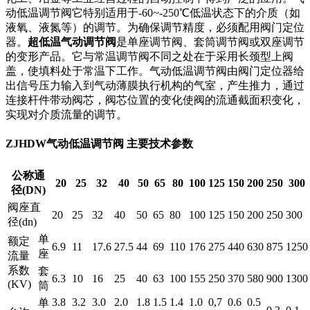
动低温调节阀它特别适用于-60~-250℃低温状态下的介质（如
液氧、液氮等）的调节。为确保调节精度，必须配用阀门定位
器。
超低温气动调节阀
是单座调节阀、套筒调节阀或双座调节
的变形产品。它与常温调节阀不同之处在于采用长颈型上阀
盖，使填料处于常温下工作。气动低温调节阀由阀门定位器给
出信号压力输入到气动薄膜执行机构的气室，产生推力，通过
连接杆件带动阀芯，阀芯位置的变化使阀的流通截面积变化，
实现对介质流量的调节。
ZJHDW气动低温调节阀 主要技术参数
公称通
20
25
32
40
50
65
80
100
125
150
200
250
300
径(DN)
阀座直
20
25
32
40
50
65
80
100
125
150
200
250
300
径(dn)
单
额定
6.9
11
17.6
27.5
44
69
110
176
275
440
630
875
1250
座
流量
系数
套
6.3
10
16
25
40
63
100
155
250
370
580
900
1300
(KV)
筒
3.8
3.2
3.0
2.0
1.8
1.5
1.4
1.0
0,7
0.6
0.5
单