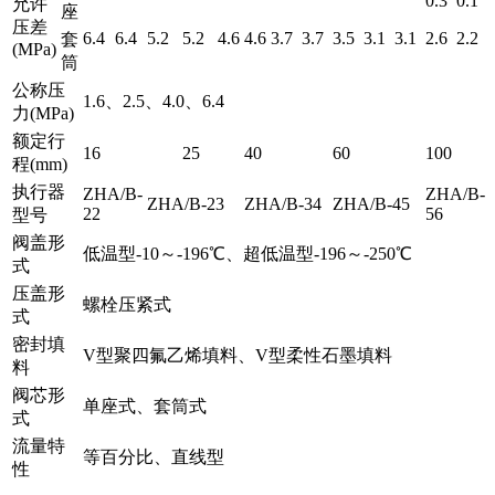
0.3
0.1
允许
座
压差
6.4
6.4
5.2
5.2
4.6
4.6
3.7
3.7
3.5
3.1
3.1
2.6
2.2
套
(MPa)
筒
公称压
1.6、2.5、4.0、6.4
力(MPa)
额定行
16
25
40
60
100
程(mm)
执行器
ZHA/B-
ZHA/B-
ZHA/B-23
ZHA/B-34
ZHA/B-45
22
56
型号
阀盖形
低温型-10～-196℃、超低温型-196～-250℃
式
压盖形
螺栓压紧式
式
密封填
V型聚四氟乙烯填料、V型柔性石墨填料
料
阀芯形
单座式、套筒式
式
流量特
等百分比、直线型
性