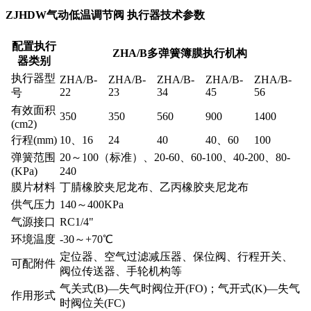
ZJHDW气动低温调节阀 执行器技术参数
配置执行
ZHA/B多弹簧簿膜执行机构
器类别
执行器型
ZHA/B-
ZHA/B-
ZHA/B-
ZHA/B-
ZHA/B-
22
23
34
45
56
号
有效面积
350
350
560
900
1400
(cm2)
行程(mm)
10、16
24
40
40、60
100
弹簧范围
20～100（标准）、20-60、60-100、40-200、80-
(KPa)
240
膜片材料
丁腈橡胶夹尼龙布、乙丙橡胶夹尼龙布
供气压力
140～400KPa
气源接口
RC1/4"
环境温度
-30～+70℃
定位器、空气过滤减压器、保位阀、行程开关、
可配附件
阀位传送器、手轮机构等
气关式(B)—失气时阀位开(FO)；气开式(K)—失气
作用形式
时阀位关(FC)