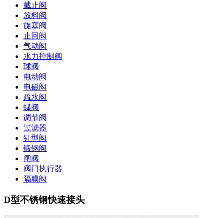
截止阀
放料阀
旋塞阀
止回阀
气动阀
水力控制阀
球阀
电动阀
电磁阀
疏水阀
蝶阀
调节阀
过滤器
针型阀
锻钢阀
闸阀
阀门执行器
隔膜阀
D型不锈钢快速接头