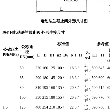
电动法兰截止阀外形尺寸图
J941H电动法兰截止阀 外形连接尺寸
标准值
参考值
公称通
公称压力
径
Z-
PN(MPa)
L
D
D1
n2
D6
b
f
f1
L1
H
DN(mm)
φd
(
4-
50
230
160
125
100
/
16
3
/
590
645
4
φ18
4-
65
290
180
145
120
/
18
3
/
590
690
6
φ18
8-
80
310
195
160
135
/
20
3
/
590
715
6
φ18
8-
100
350
215
180
155
/
20
3
/
590
770
7
φ18
8-
1.6
125
400
254
210
185
/
22
3
/
590
780
1
φ18