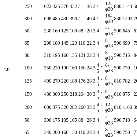
12-
250
622
425
370
332
/
36
3
/
830
1143
5
φ30
16-
300
698
485
430
390
/
40
4
/
830
1292
7
φ30
4-
50
230
160
125
100
88
20
3
4
590
645
6
φ18
8-
65
290
180
145
120
110
22
3
4
590
690
7
φ18
8-
80
310
195
160
135
121
22
3
4
590
715
8
φ18
4．
8-
100
350
230
190
160
150
24
3
590
770
1
4.0
φ23
5
4．
8-
125
400
270
220
188
176
28
3
810
782
2
φ25
5
4．
8-
150
480
300
250
218
204
30
3
810
875
2
φ25
5
4．
12-
200
600
375
320
282
260
38
3
810
1160
3
φ30
5
4-
50
300
175
135
105
88
26
3
4
590
710
6
φ23
8-
65
340
200
160
130
110
28
3
4
590
750
7
φ23