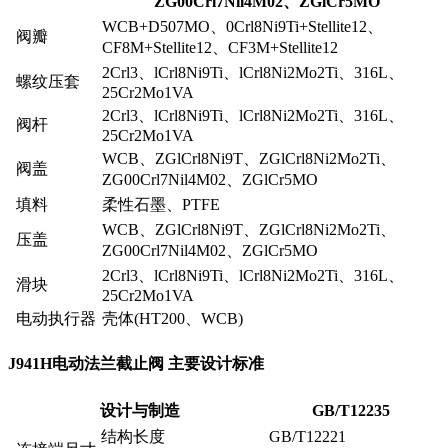
ZG00Crl7Nil4M02、ZGlCr5MO
WCB+D507MO、0Crl8Ni9Ti+Stellite12、
阀瓣
CF8M+Stellite12、CF3M+Stellite12
2Crl3、lCrl8Ni9Ti、lCrl8Ni2Mo2Ti、316L、
螺纹压套
25Cr2Mo1VA
2Crl3、lCrl8Ni9Ti、lCrl8Ni2Mo2Ti、316L、
阀杆
25Cr2Mo1VA
WCB、ZGlCrl8Ni9T、ZGlCrl8Ni2Mo2Ti、
阀盖
ZG00Crl7Nil4M02、ZGlCr5MO
填料
柔性石墨、PTFE
WCB、ZGlCrl8Ni9T、ZGlCrl8Ni2Mo2Ti、
压盖
ZG00Crl7Nil4M02、ZGlCr5MO
2Crl3、lCrl8Ni9Ti、lCrl8Ni2Mo2Ti、316L、
滑块
25Cr2Mo1VA
电动执行器
壳体(HT200、WCB)
J941H电动法兰截止阀 主要设计标准
设计与制造
GB/T12235
结构长度
GB/T12221