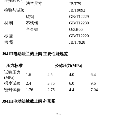
连接端尺寸
法兰尺寸
JB/T79
检验与试验
JB/T9092
碳钢
GB/T12229
材 料
不锈钢
GB/T12230
合金钢
Q/ZB66
标 志
GB/T12220
供 货
JB/T7928
J941H电动法兰截止阀 主要性能规范
压力标准
公称压力(MPa)
试验压力
1.6
2.5
4.0
6.4
(MPa)
强度试验
2.4
3.75
6.0
9.6
密封试验
1.76
2.75
4.4
7.04
J941H电动法兰截止阀 外形图