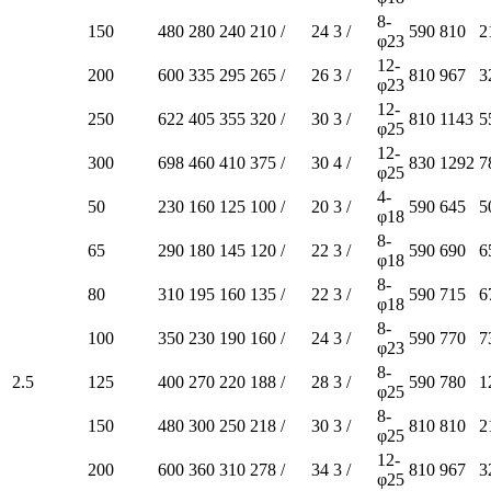
8-
150
480
280
240
210
/
24
3
/
590
810
2
φ23
12-
200
600
335
295
265
/
26
3
/
810
967
3
φ23
12-
250
622
405
355
320
/
30
3
/
810
1143
5
φ25
12-
300
698
460
410
375
/
30
4
/
830
1292
7
φ25
4-
50
230
160
125
100
/
20
3
/
590
645
5
φ18
8-
65
290
180
145
120
/
22
3
/
590
690
6
φ18
8-
80
310
195
160
135
/
22
3
/
590
715
6
φ18
8-
100
350
230
190
160
/
24
3
/
590
770
7
φ23
8-
2.5
125
400
270
220
188
/
28
3
/
590
780
1
φ25
8-
150
480
300
250
218
/
30
3
/
810
810
2
φ25
12-
200
600
360
310
278
/
34
3
/
810
967
3
φ25