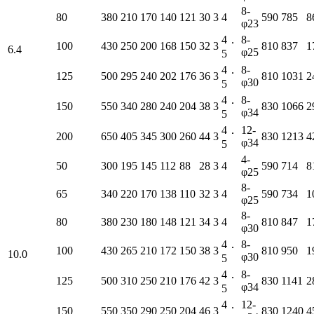
8-
80
380
210
170
140
121
30
3
4
590
785
8
φ23
4．
8-
100
430
250
200
168
150
32
3
810
837
1
6.4
φ25
5
4．
8-
125
500
295
240
202
176
36
3
810
1031
2
φ30
5
4．
8-
150
550
340
280
240
204
38
3
830
1066
2
φ34
5
4．
12-
200
650
405
345
300
260
44
3
830
1213
4
φ34
5
4-
50
300
195
145
112
88
28
3
4
590
714
8
φ25
8-
65
340
220
170
138
110
32
3
4
590
734
1
φ25
8-
80
380
230
180
148
121
34
3
4
810
847
1
φ30
4．
8-
100
430
265
210
172
150
38
3
810
950
1
10.0
φ30
5
4．
8-
125
500
310
250
210
176
42
3
830
1141
2
φ34
5
4．
12-
150
550
350
290
250
204
46
3
830
1240
4