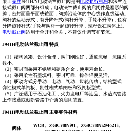
渠工
品牌
J941H/Y电动法兰截止阀是由
电动执行机构
和法兰连
接式截止阀两部分组成，电动法兰截止阀的启闭件是塞形的阀
瓣，密封面呈平面或锥面，阀瓣沿流体的中心线作直线运动。
阀杆的运动形式，有升降杆式(阀杆升降，手轮不升降)，也有
升降旋转杆式(手轮与阀杆一起旋转升降，螺母设在阀体上)。
电动截止阀
适用于全开和全关，不建议作调节和节流。
J941H电动法兰截止阀 特点
（1）结构紧凑、设计合理，阀门刚性好，通道流畅，流阻系
数小。
（2）密封面采用不锈钢和硬质合金，使用寿命长。
（3）采用柔性石墨填料、密封可靠、操作轻便灵活。
（4）驱动方式分手动、电动、气动、齿轮传功，结构型式：
弹性楔式单闸板、刚性楔式单闸板和双闸板型式。
（5）广泛适用于石油化工，火力发电厂等油品、水蒸汽管路
上作接通或截断管路中介质的启闭装置。
J941H电动法兰截止阀 主要零件材料
WCB、ZGlCrl8Ni9T、ZGlCrl8Ni2Mo2Ti、
阀体