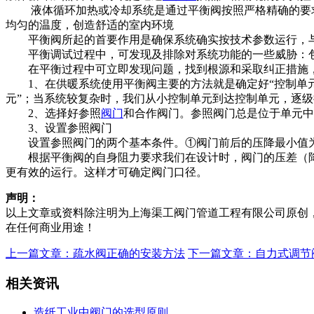
液体循环加热或冷却系统是通过平衡阀按照严格精确的要求
均匀的温度，创造舒适的室内环境
平衡阀所起的首要作用是确保系统确实按技术参数运行，与
平衡调试过程中，可发现及排除对系统功能的一些威胁：包
在平衡过程中可立即发现问题，找到根源和采取纠正措施，
1、在供暖系统使用平衡阀主要的方法就是确定好“控制单元
元”；当系统较复杂时，我们从小控制单元到达控制单元，逐级
2、选择好参照
阀门
和合作阀门。参照阀门总是位于单元中
3、设置参照阀门
设置参照阀门的两个基本条件。①阀门前后的压降最小值为3K
根据平衡阀的自身阻力要求我们在设计时，阀门的压差（降）△P
更有效的运行。这样才可确定阀门口径。
声明：
以上文章或资料除注明为上海渠工阀门管道工程有限公司原创
在任何商业用途！
上一篇文章：疏水阀正确的安装方法
下一篇文章：自力式调节
相关资讯
造纸工业中阀门的选型原则