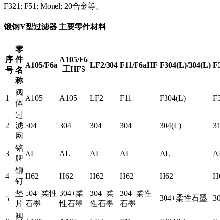
F321; F51; Monel; 20合金等。
锻钢Y型过滤器 主要零件材料
零
序
件
A105/F6
A105/F6a
LF2/304
F11/F6aHF
F304(L)/304(L)
F3
工HFS
号
名
称
阀
1
A105
A105
LF2
F11
F304(L)
F
体
过
2
滤
304
304
304
304
304(L)
31
网
铭
3
AL
AL
AL
AL
AL
A
牌
铆
4
H62
H62
H62
H62
H62
H
钉
垫
304+柔性
304+柔
304+柔
304+柔性
304+柔性石墨
3
5
片
石墨
性石墨
性石墨
石墨
阀