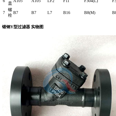
6
A105
A105
LF2
F11
F304(L)
F
盖
螺
7
B7
B7
L7
B16
B8(M)
B
栓
锻钢Y型过滤器 实物图