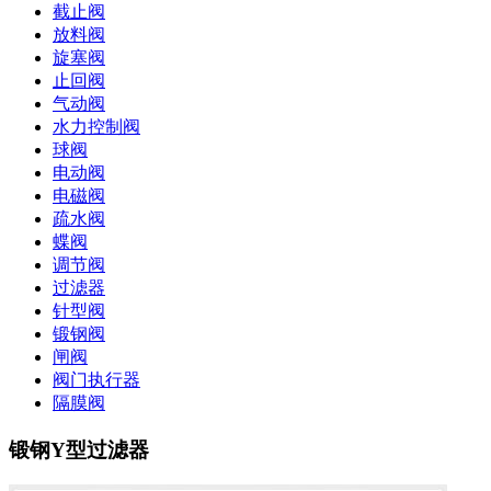
截止阀
放料阀
旋塞阀
止回阀
气动阀
水力控制阀
球阀
电动阀
电磁阀
疏水阀
蝶阀
调节阀
过滤器
针型阀
锻钢阀
闸阀
阀门执行器
隔膜阀
锻钢Y型过滤器